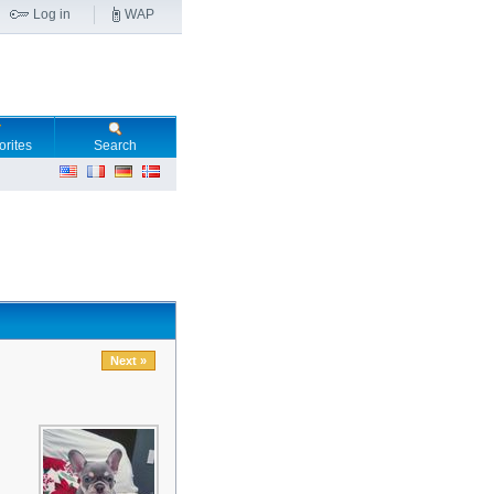
Log in
WAP
orites
Search
Next »