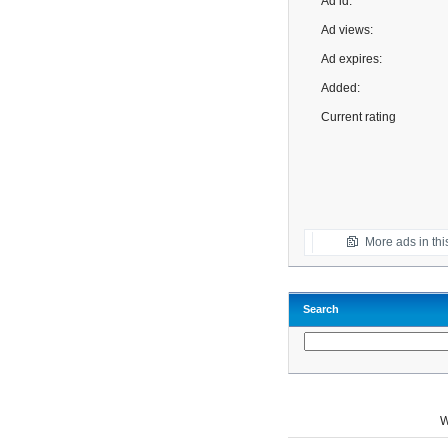
Ad id:
Ad views:
Ad expires:
Added:
Current rating
More ads in thi
Search
W