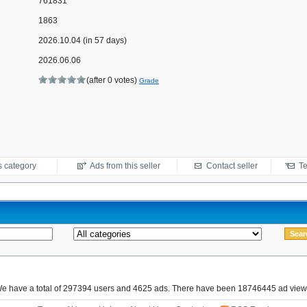
761831
1863
2026.10.04 (in 57 days)
2026.06.06
(after 0 votes)
Grade
s category
Ads from this seller
Contact seller
Te
e have a total of 297394 users and 4625 ads. There have been 18746445 ad view