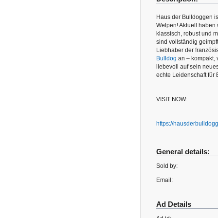
Haus der Bulldoggen is
Welpen! Aktuell haben
klassisch, robust und 
sind vollständig geimp
Liebhaber der französi
Bulldog
an – kompakt, v
liebevoll auf sein neue
echte Leidenschaft fü
VISIT NOW:
https://hausderbulldog
General details:
Sold by:
Email:
Ad Details