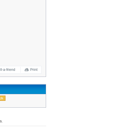
ll-a-friend
Print
s.