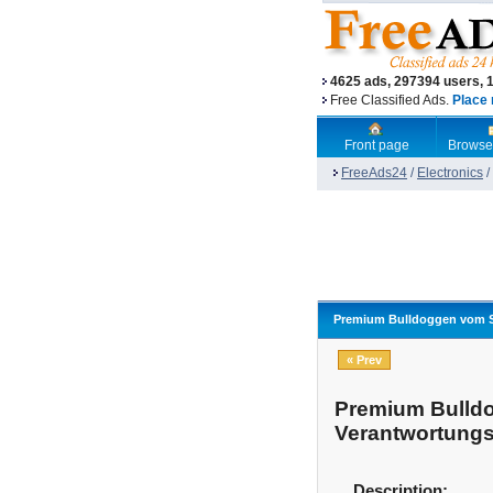
4625 ads, 297394 users, 
Free Classified Ads.
Place 
Front page
Browse
FreeAds24
/
Electronics
/
Premium Bulldoggen vom Sp
« Prev
Premium Bulldo
Verantwortungs
Description: