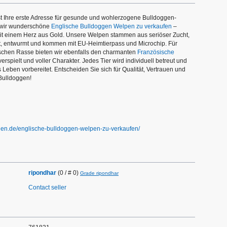
t Ihre erste Adresse für gesunde und wohlerzogene Bulldoggen-
 wir wunderschöne
Englische Bulldoggen Welpen zu verkaufen
–
mit einem Herz aus Gold. Unsere Welpen stammen aus seriöser Zucht,
ft, entwurmt und kommen mit EU-Heimtierpass und Microchip. Für
schen Rasse bieten wir ebenfalls den charmanten
Französische
erspielt und voller Charakter. Jedes Tier wird individuell betreut und
s Leben vorbereitet. Entscheiden Sie sich für Qualität, Vertrauen und
r Bulldoggen!
gen.de/englische-bulldoggen-welpen-zu-verkaufen/
ripondhar
(0 / # 0)
Grade ripondhar
Contact seller