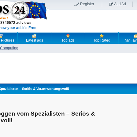
Register
Add Ad
18746572 ad views
now your ad, it's Free!
 Pictures
Latest ads
Top ads
Top Rated
My Fav
Computing
ezialisten – Seriös & Verantwortungsvoll!
ggen vom Spezialisten – Seriös &
voll!