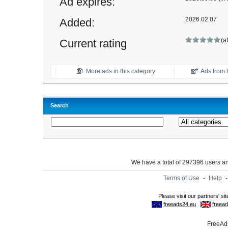
Ad expires:
2026.02.07
Added:
(a
Current rating
More ads in this category
Ads from t
Search
We have a total of 297396 users 
Terms of Use
-
Help
FreeAds