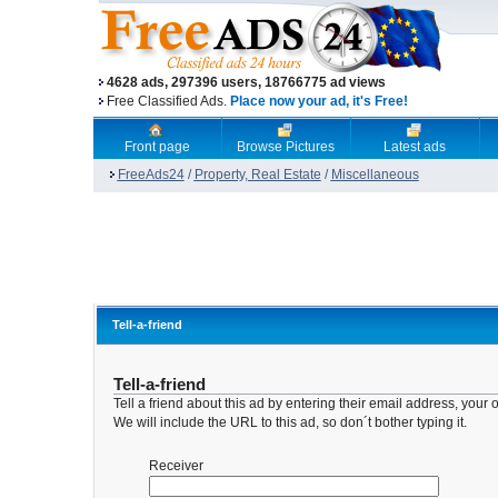
4628 ads, 297396 users, 18766775 ad views
Free Classified Ads.
Place now your ad, it's Free!
Front page
Browse Pictures
Latest ads
FreeAds24
/
Property, Real Estate
/
Miscellaneous
Tell-a-friend
Tell-a-friend
Tell a friend about this ad by entering their email address, yo
We will include the URL to this ad, so don´t bother typing it.
Receiver