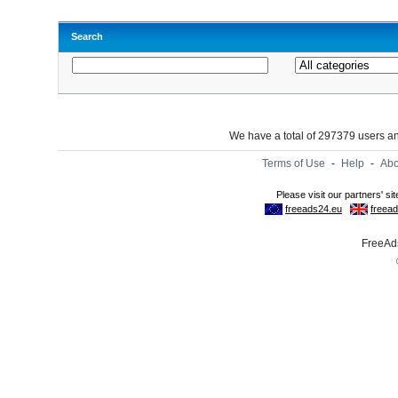
Search
We have a total of 297379 users 
Terms of Use
-
Help
-
Abo
FreeAds