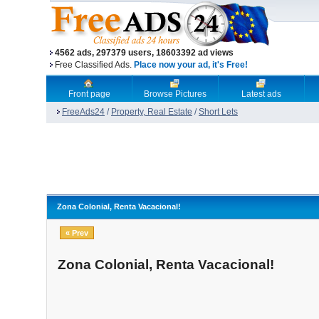
4562 ads, 297379 users, 18603392 ad views
Free Classified Ads.
Place now your ad, it's Free!
Front page
Browse Pictures
Latest ads
FreeAds24
/
Property, Real Estate
/
Short Lets
Zona Colonial, Renta Vacacional!
« Prev
Zona Colonial, Renta Vacacional!