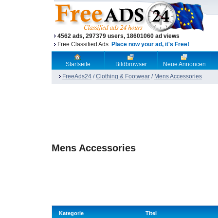
4562 ads, 297379 users, 18601060 ad views
Free Classified Ads.
Place now your ad, it's Free!
Startseite
Bildbrowser
Neue Annoncen
FreeAds24
/
Clothing & Footwear
/
Mens Accessories
Mens Accessories
Kategorie
Titel