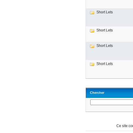
Short Lets
Short Lets
Short Lets
Short Lets
Chercher
Ce site c