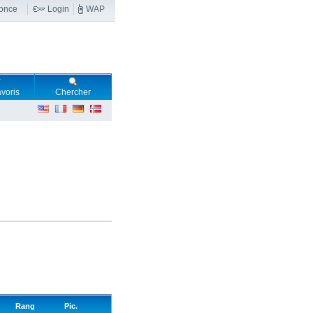
nonce
Login
WAP
voris
Chercher
Rang
Pic.