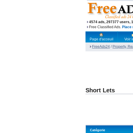
4574 ads, 297377 users, 
Free Classified Ads.
Place 
Page d'acceuil
Voir
FreeAds24
/
Property, Re
Short Lets
Catégorie