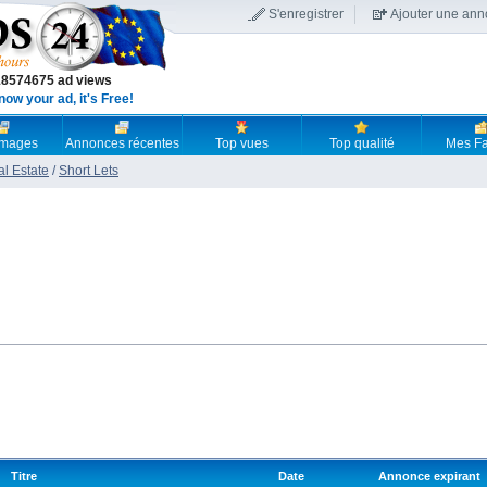
S'enregistrer
Ajouter une an
18574675 ad views
now your ad, it's Free!
 images
Annonces récentes
Top vues
Top qualité
Mes Fa
al Estate
/
Short Lets
Titre
Date
Annonce expirant