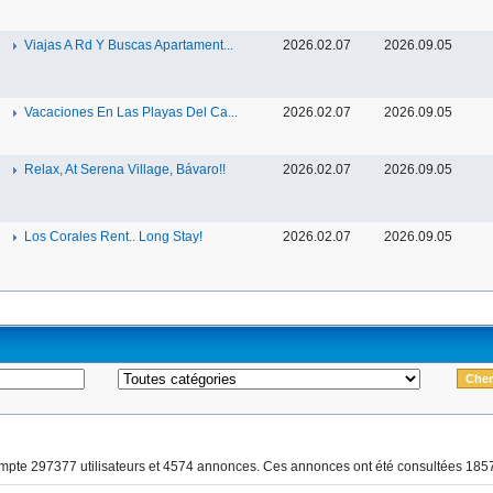
Viajas A Rd Y Buscas Apartament...
2026.02.07
2026.09.05
Vacaciones En Las Playas Del Ca...
2026.02.07
2026.09.05
Relax, At Serena Village, Bávaro!!
2026.02.07
2026.09.05
Los Corales Rent.. Long Stay!
2026.02.07
2026.09.05
ompte 297377 utilisateurs et 4574 annonces. Ces annonces ont été consultées 1857